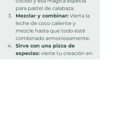
cocido y esa mágica especia 
para pastel de calabaza.
Mezclar y combinar:
 Vierta la 
leche de coco caliente y 
mezcle hasta que todo esté 
combinado armoniosamente.
Sirve con una pizca de 
especias:
 vierte tu creación en 
tazas y, si te apetece, 
espolvorea un poco más de 
especias para pastel de 
calabaza encima.
Sorbe y saborea:
 Ahora, todo 
lo que queda por hacer es 
sorber, saborear y deleitarse 
con el delicioso aroma y sabor 
de tu Pumpkin Spice Latte 
casero.
Ahí lo tienes: un Pumpkin Spice 